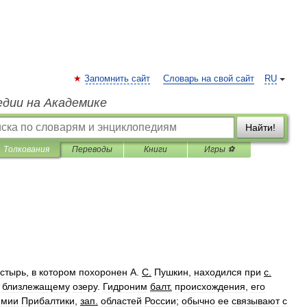
Запомнить сайт
Словарь на свой сайт
RU
едии на Академике
Найти!
Толкования
Переводы
Книги
Игры ⚽
стырь
,
в
котором
похоронен
А
.
С
.
Пушкин
,
находился
при
с
.
близлежащему
озеру
.
Гидроним
балт
.
происхождения
,
его
имии
Прибалтики
,
зап
.
областей
России
;
обычно
ее
связывают
с