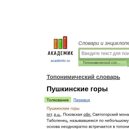
Словари и энциклоп
academic.ru
Топонимический словарь
Топонимический словарь
Пушкинские горы
Толкование
Перевод
Пушкинские
горы
пгт
,
р
.
ц
.
,
Псковская
обл
.
Святогорский
мона
Таболенец
,
называвшемся
по
небольшому
основа
неоднократно
встречается
в
топон