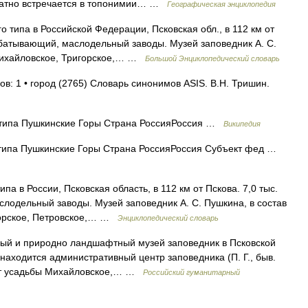
кратно встречается в топонимии… …
Географическая энциклопедия
о типа в Российской Федерации, Псковская обл., в 112 км от
рабатывающий, маслодельный заводы. Музей заповедник А. С.
 Михайловское, Тригорское,… …
Большой Энциклопедический словарь
в: 1 • город (2765) Словарь синонимов ASIS. В.Н. Тришин.
 типа Пушкинские Горы Страна РоссияРоссия …
Википедия
типа Пушкинские Горы Страна РоссияРоссия Субъект фед …
па в России, Псковская область, в 112 км от Пскова. 7,0 тыс.
лодельный заводы. Музей заповедник А. С. Пушкина, в состав
игорское, Петровское,… …
Энциклопедический словарь
ый и природно ландшафтный музей заповедник в Псковской
 находится административный центр заповедника (П. Г., быв.
дят усадьбы Михайловское,… …
Российский гуманитарный