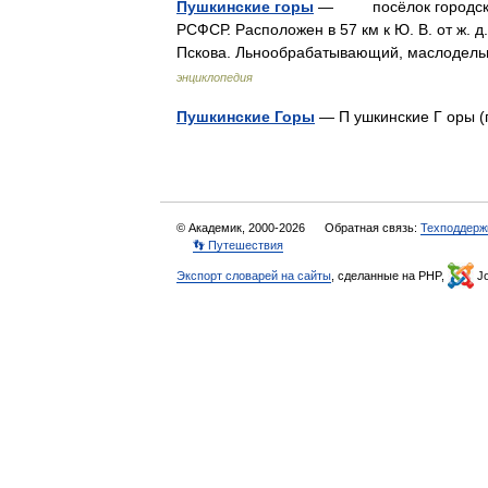
Пушкинские горы
— посёлок городского
РСФСР. Расположен в 57 км к Ю. В. от ж. д
Пскова. Льнообрабатывающий, маслодель
энциклопедия
Пушкинские Горы
— П ушкинские Г оры 
© Академик, 2000-2026
Обратная связь:
Техподдерж
👣 Путешествия
Экспорт словарей на сайты
, сделанные на PHP,
Jo