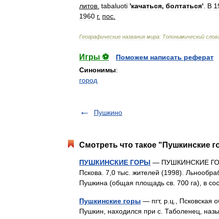
литов
.
tabaluoti
'
качаться
,
болтаться
'
.
В
1
1960
г
.
пос
.
Географические
названия
мира:
Топонимический
слов
Игры ⚽
Поможем написать реферат
Синонимы
:
город
Пушкино
Смотреть что такое "Пушкинские г
ПУШКИНСКИЕ ГОРЫ
— ПУШКИНСКИЕ ГОРЫ, 
Пскова. 7,0 тыс. жителей (1998). Льнооб
Пушкина (общая площадь св. 700 га), в с
Пушкинские горы
— пгт, р.ц., Псковская 
Пушкин, находился при с. Таболенец, на