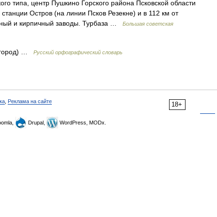
 типа, центр Пушкино Горского района Псковской области
. станции Остров (на линии Псков Резекне) и в 112 км от
ный и кирпичный заводы. Турбаза …
Большая советская
(город) …
Русский орфографический словарь
ка
,
Реклама на сайте
18+
omla,
Drupal,
WordPress, MODx.