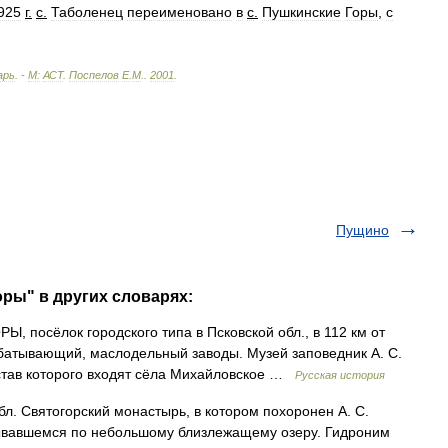
925
г
.
с
.
Таболенец
переименовано
в
с
.
Пушкинские
Горы
,
с
арь
. -
М:
АСТ
.
Поспелов
Е
.
М
.
.
2001
.
Пущино
оры" в других словарях:
посёлок городского типа в Псковской обл., в 112 км от
рабатывающий, маслодельный заводы. Музей заповедник А. С.
остав которого входят сёла Михайловское …
Русская история
обл. Святогорский монастырь, в котором похоронен А. С.
зывавшемся по небольшому близлежащему озеру. Гидроним