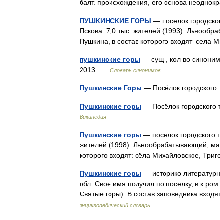
балт. происхождения, его основа неодно
ПУШКИНСКИЕ ГОРЫ
— поселок городског
Пскова. 7,0 тыс. жителей (1993). Льнооб
Пушкина, в состав которого входят: села
пушкинские горы
— сущ., кол во синонимо
2013 …
Словарь синонимов
Пушкинские Горы
— Посёлок городского
Пушкинские горы
— Посёлок городского 
Википедия
Пушкинские горы
— поселок городского ти
жителей (1998). Льнообрабатывающий, мас
которого входят: сёла Михайловское, Тр
Пушкинские горы
— историко литературн
обл. Свое имя получил по поселку, в к ром
Святые горы). В состав заповедника вхо
энциклопедический словарь